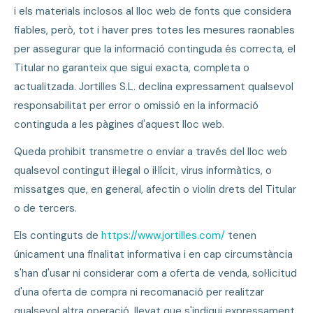
i els materials inclosos al lloc web de fonts que considera
fiables, però, tot i haver pres totes les mesures raonables
per assegurar que la informació continguda és correcta, el
Titular no garanteix que sigui exacta, completa o
actualitzada. Jortilles S.L. declina expressament qualsevol
responsabilitat per error o omissió en la informació
continguda a les pàgines d'aquest lloc web.
Queda prohibit transmetre o enviar a través del lloc web
qualsevol contingut il·legal o il·lícit, virus informàtics, o
missatges que, en general, afectin o violin drets del Titular
o de tercers.
Els continguts de
https://www.jortilles.com/
tenen
únicament una finalitat informativa i en cap circumstància
s'han d'usar ni considerar com a oferta de venda, sol·licitud
d'una oferta de compra ni recomanació per realitzar
qualsevol altra operació, llevat que s'indiqui expressament.