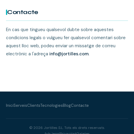
Contacte
En cas que tingueu qualsevol dubte sobre aquestes
condicions legals o vulgueu fer qualsevol comentari sobre
aquest lloc web, podeu enviar un missatge de correu
electrònic a l'adreça
info@jortilles.com
.
Inici
Serveis
Clients
Tecnologies
Blog
Contacte
© 2026 Jortilles S.L. Tots els drets reservats.
Avís legal
Privacitat
Galetes