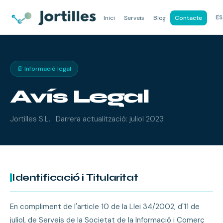
ES
Inici
Serveis
Blog
Contacte
📄 Informació legal
Avís Legal
Jortilles S.L. · Darrera actualització: juliol 2023
Identificació i Titularitat
En compliment de l'article 10 de la Llei 34/2002, d'11 de
juliol, de Serveis de la Societat de la Informació i Comerç